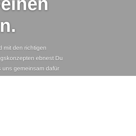
Deinen
Deinen
n.
n.
d mit den richtigen
d mit den richtigen
ungskonzepten ebnest Du
ungskonzepten ebnest Du
ss uns gemeinsam dafür
ss uns gemeinsam dafür