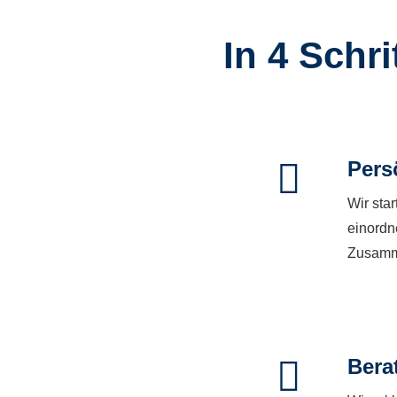
In 4 Schr
Pers
Wir sta
einordn
Zusamme
Bera