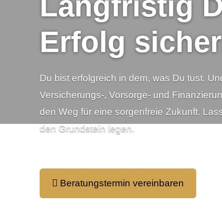
Langfristig 
Langfristig 
Erfolg sicher
Erfolg sicher
Du bist erfolgreich in dem, was Du tust. Un
Du bist erfolgreich in dem, was Du tust. Un
Versicherungs-, Vorsorge- und Finanzier
Versicherungs-, Vorsorge- und Finanzier
den Weg für eine sorgenfreie Zukunft. La
den Weg für eine sorgenfreie Zukunft. La
den Grundstein legen.
den Grundstein legen.
Beratungstermin vereinbaren
Beratungstermin vereinbaren